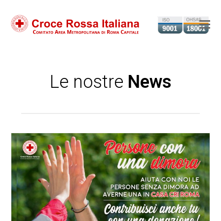
Ap
il
m
m
Le nostre
News