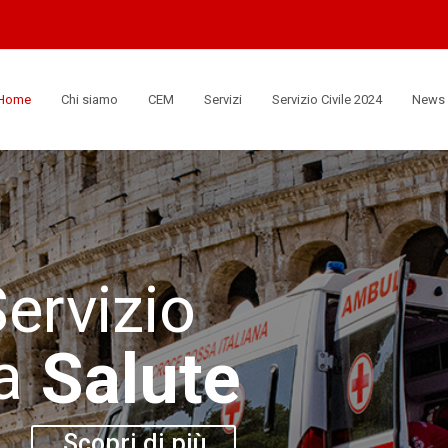
Home
Chi siamo
CEM
Servizi
Servizio Civile 2024
News
Servizio
Salute
a
Scopri di più