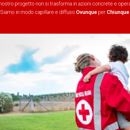
ostro progetto non si trasforma in azioni concrete e operati
Siamo in modo capillare e diffuso
Ovunque
per
Chiunque
.