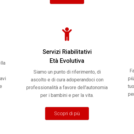
Servizi Riabilitativi
Età Evolutiva
lla
Fa
Siamo un punto di riferimento, di
avi
più
ascolto e di cura adoperandoci con
ie
tu
professionalità a favore dell’autonomia
per
per i bambini e per la vita.
Scopri di più