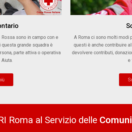
ontario
So
ce Rossa sono in campo con e
A Roma ci sono molti modi p
 di questa grande squadra è
questi è anche contribuire a
rsona, parte attiva o operativa
devolvere contributi, donazion
 Aiuta.
e 
più
Sc
RI Roma al Servizio delle
Comuni