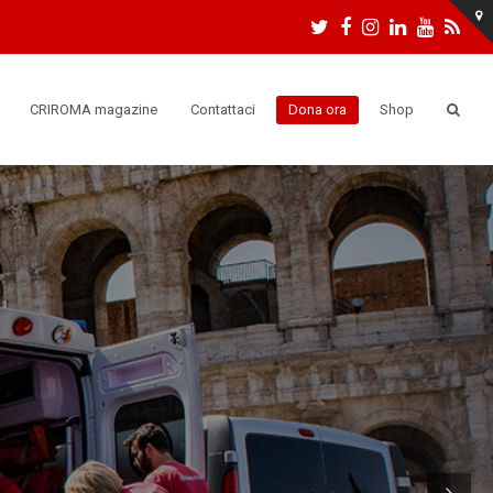
Twitter
Facebook
Instagram
LinkedIn
Youtu
RS
CRIROMA magazine
Contattaci
Dona ora
Shop