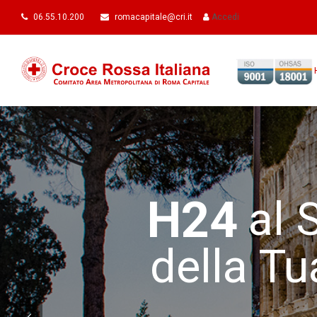
06.55.10.200
romacapitale@cri.it
Accedi
H24
al 
della Tu