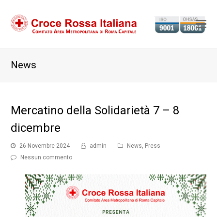
Ap
il
m
News
m
Mercatino della Solidarietà 7 – 8
dicembre
26 Novembre 2024
admin
News
,
Press
Nessun commento