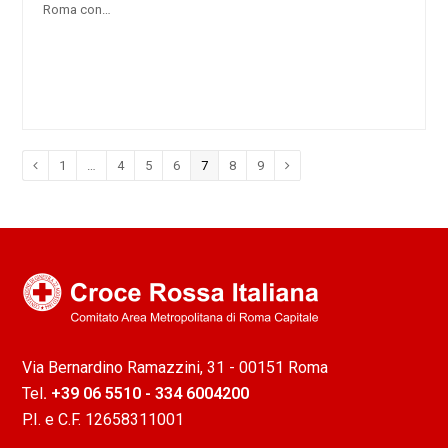
Roma con…
Pagina
1
…
Pagina
4
Pagina
5
Pagina
6
Pagina
7
Pagina
8
Pagina
9
Precedente
Successivo
Via Bernardino Ramazzini, 31 - 00151 Roma
Tel
. +39 06 5510 - 334 6004200
P.I. e C.F. 12658311001