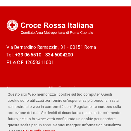
Via Bernardino Ramazzini, 31 - 00151 Roma
Tel
. +39 06 5510 - 334 6004200
P.I. e C.F. 12658311001
News
Albo Fornitori
Questo sito Web memorizza i cookie sul tuo computer. Questi
Attività
Ufficio Stampa
cookie sono utilizzati per fornire un'esperienza più personalizzata
sul nostro sito web in conformità con il Regolamento europeo sulla
Lavora con noi
Comitato Trasparente
protezione dei dati. Se decidi di rinunciare a qualsiasi tracciamento
futuro, nel tuo browser verrà configurato un cookie per ricordare
Whistleblowing
questa scelta per un anno. Se vuoi maggiori informazioni visualizza