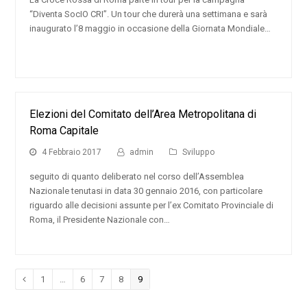
“Diventa SocIO CRI”. Un tour che durerà una settimana e sarà
inaugurato l’8 maggio in occasione della Giornata Mondiale…
Elezioni del Comitato dell’Area Metropolitana di
Roma Capitale
4 Febbraio 2017
admin
Sviluppo
seguito di quanto deliberato nel corso dell’Assemblea
Nazionale tenutasi in data 30 gennaio 2016, con particolare
riguardo alle decisioni assunte per l’ex Comitato Provinciale di
Roma, il Presidente Nazionale con…
Pagina
1
…
Pagina
6
Pagina
7
Pagina
8
Pagina
9
Precedente