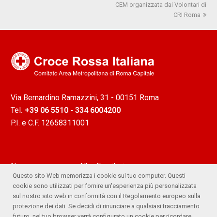
CEM organizzata dai Volontari di
successivo:
CRI Roma
Via Bernardino Ramazzini, 31 - 00151 Roma
Tel
. +39 06 5510 - 334 6004200
P.I. e C.F. 12658311001
News
Albo Fornitori
Questo sito Web memorizza i cookie sul tuo computer. Questi
Attività
Ufficio Stampa
cookie sono utilizzati per fornire un'esperienza più personalizzata
sul nostro sito web in conformità con il Regolamento europeo sulla
Lavora con noi
Comitato Trasparente
protezione dei dati. Se decidi di rinunciare a qualsiasi tracciamento
futuro, nel tuo browser verrà configurato un cookie per ricordare