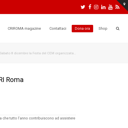
Twitter
Facebook
Instagram
LinkedIn
Youtu
RS
CRIROMA magazine
Contattaci
Dona ora
Shop
Sabato 8 dicembre la Festa del CEM organizzata…
CRI Roma
 che tutto l’anno contribuiscono ad assistere