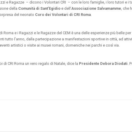
zzi e Ragazze – dicono i Volontari CRI – con le loro famiglie, i loro tutori e 
esione della
Comunità di Sant’Egidio
e dell’
Associazione Salvamamme
, che 
sorpresa del neonato
Coro dei Volontari di CRI Roma
.
a di Roma e i Ragazzi e le Ragazze del CEM è una delle esperienze più belle per
nti tutto l’anno, dalla partecipazione a manifestazioni sportive in città, ad attiv
venti artistici o visite ai musei romani, domeniche nei parchi e così via.
oi di CRI Roma un vero regalo di Natale, dice la
Presidente Debora Diodati
. 