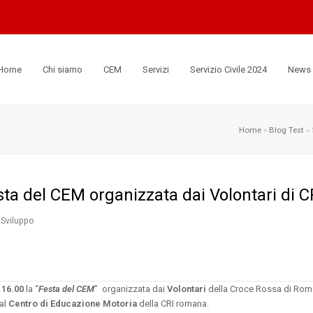
Home
Chi siamo
CEM
Servizi
Servizio Civile 2024
News
Home
»
Blog Test
»
ta del CEM organizzata dai Volontari di 
Sviluppo
 16.00
la “
Festa del CEM
” organizzata dai
Volontari
della Croce Rossa di Roma
dal
Centro di Educazione Motoria
della CRI romana.