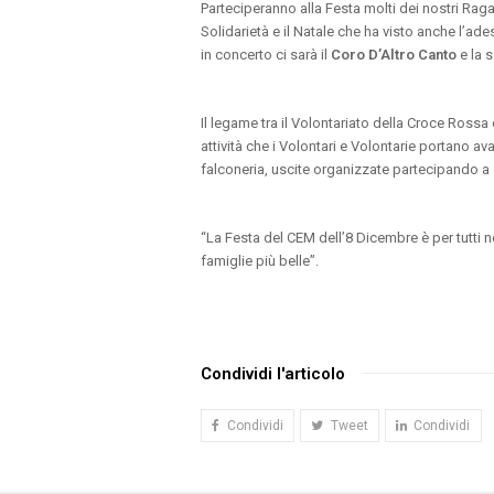
Parteciperanno alla Festa molti dei nostri Raga
Solidarietà e il Natale che ha visto anche l’ad
in concerto ci sarà il
Coro D’Altro Canto
e la 
Il legame tra il Volontariato della Croce Ross
attività che i Volontari e Volontarie portano ava
falconeria, uscite organizzate partecipando a e
“La Festa del CEM dell’8 Dicembre è per tutti n
famiglie più belle”.
Condividi l'articolo
Condividi
Tweet
Condividi