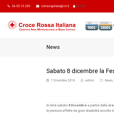
06.55.10.200
romacapitale@cri.it
Accedi
News
Sabato 8 dicembre la Fes
7 Dicembre 2018
admin
News
,
Si terrà sabato
8 Dicembre
a partire dalle
ore
le persone affette da gravi disabilità accolte 