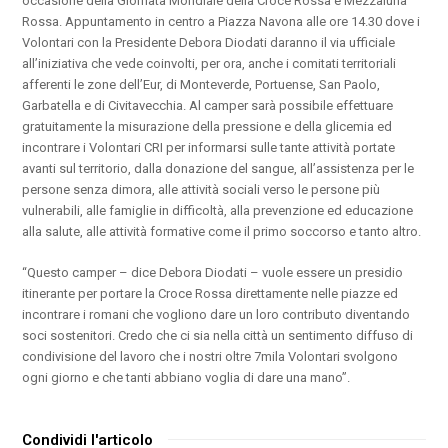
occasione della Giornata Mondiale della Croce Rossa e Mezzaluna
Rossa. Appuntamento in centro a Piazza Navona alle ore 14.30 dove i
Volontari con la Presidente Debora Diodati daranno il via ufficiale
all’iniziativa che vede coinvolti, per ora, anche i comitati territoriali
afferenti le zone dell’Eur, di Monteverde, Portuense, San Paolo,
Garbatella e di Civitavecchia. Al camper sarà possibile effettuare
gratuitamente la misurazione della pressione e della glicemia ed
incontrare i Volontari CRI per informarsi sulle tante attività portate
avanti sul territorio, dalla donazione del sangue, all’assistenza per le
persone senza dimora, alle attività sociali verso le persone più
vulnerabili, alle famiglie in difficoltà, alla prevenzione ed educazione
alla salute, alle attività formative come il primo soccorso e tanto altro.
“Questo camper – dice Debora Diodati – vuole essere un presidio
itinerante per portare la Croce Rossa direttamente nelle piazze ed
incontrare i romani che vogliono dare un loro contributo diventando
soci sostenitori. Credo che ci sia nella città un sentimento diffuso di
condivisione del lavoro che i nostri oltre 7mila Volontari svolgono
ogni giorno e che tanti abbiano voglia di dare una mano”.
Condividi l'articolo