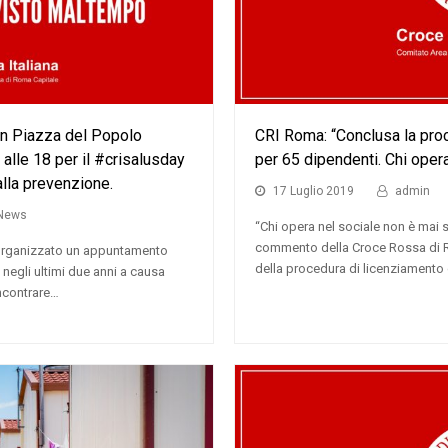
n Piazza del Popolo
CRI Roma: “Conclusa la proc
alle 18 per il #crisalusday
per 65 dipendenti. Chi opera
alla prevenzione.
17 Luglio 2019
admin
News
“Chi opera nel sociale non è mai s
commento della Croce Rossa di R
 organizzato un appuntamento
della procedura di licenziamento 
negli ultimi due anni a causa
ncontrare…