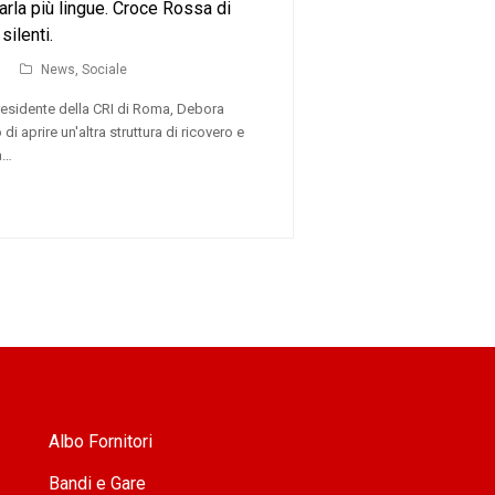
rla più lingue. Croce Rossa di
silenti.
News
,
Sociale
residente della CRI di Roma, Debora
di aprire un'altra struttura di ricovero e
a…
Albo Fornitori
Bandi e Gare