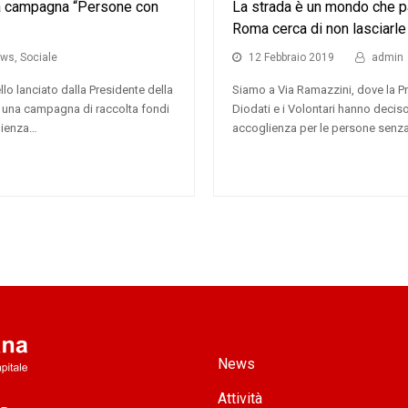
la campagna “Persone con
La strada è un mondo che pa
Roma cerca di non lasciarle 
ews
,
Sociale
12 Febbraio 2019
admin
lo lanciato dalla Presidente della
Siamo a Via Ramazzini, dove la P
 una campagna di raccolta fondi
Diodati e i Volontari hanno deciso 
glienza…
accoglienza per le persone senz
essivo
News
Attività