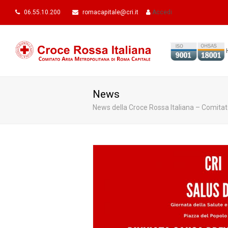
06.55.10.200
romacapitale@cri.it
Accedi
News
News della Croce Rossa Italiana – Comita