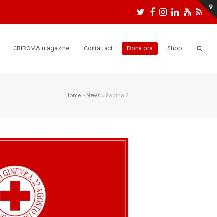
Twitter
Facebook
Instagram
LinkedIn
Youtu
RS
CRIROMA magazine
Contattaci
Dona ora
Shop
Home
»
News
»
Pagina 2