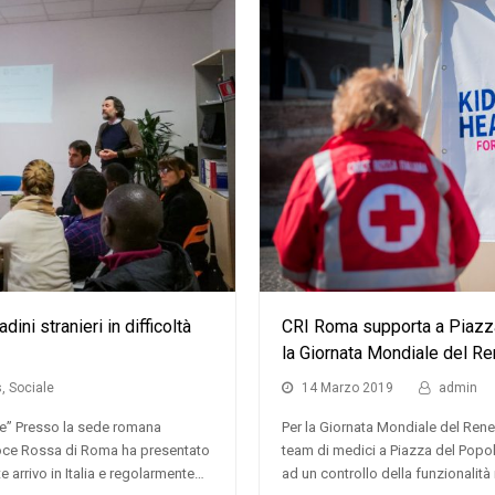
ini stranieri in difficoltà
CRI Roma supporta a Piazza
la Giornata Mondiale del R
s
,
Sociale
14 Marzo 2019
admin
ne” Presso la sede romana
Per la Giornata Mondiale del Rene
oce Rossa di Roma ha presentato
team di medici a Piazza del Popol
nte arrivo in Italia e regolarmente…
ad un controllo della funzionalità