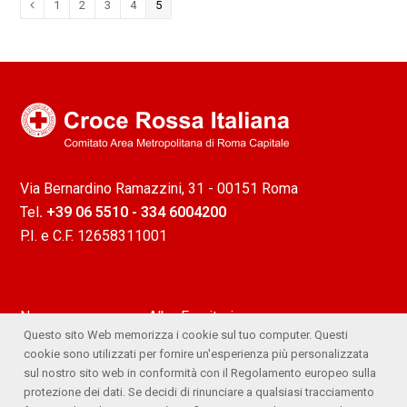
Pagina
1
Pagina
2
Pagina
3
Pagina
4
Pagina
5
Precedente
Via Bernardino Ramazzini, 31 - 00151 Roma
Tel
. +39 06 5510 - 334 6004200
P.I. e C.F. 12658311001
News
Albo Fornitori
Questo sito Web memorizza i cookie sul tuo computer. Questi
Attività
Ufficio Stampa
cookie sono utilizzati per fornire un'esperienza più personalizzata
sul nostro sito web in conformità con il Regolamento europeo sulla
Lavora con noi
Comitato Trasparente
protezione dei dati. Se decidi di rinunciare a qualsiasi tracciamento