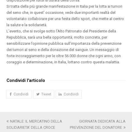
disposizione per tutta la durata della corsa.
Si tratta della più grande manifestazione in Italia per la lotta ai tumori
del seno che, in quest’ occasione, vede due importanti realtà del
volontariato collaborare per una festa dello sport, che mette al centro
la salute e la solidarietà.
L’evento, che si svolge sotto l’Alto Patronato del Presidente della
Repubblica, sarà una bella opportunità, molto concreta, per
sensibilizzare l’opinione pubblica sull’importanza della prevenzione
dei tumori al seno e della donazione del sangue. Un messaggio di
forte incoraggiamento per le oltre 56.000 donne che ogni anno, con
coraggio e determinazione, in Italia, lottano contro questa malattia.
Condividi l'articolo
Condividi
Tweet
Condividi
Post
NATALE: IL MERCATINO DELLA
GIORNATA DEDICATA ALLA
articolo
SOLIDARIETA’ DELLA CROCE
precedente:
PREVENZIONE DEL DONATORE
successivo: