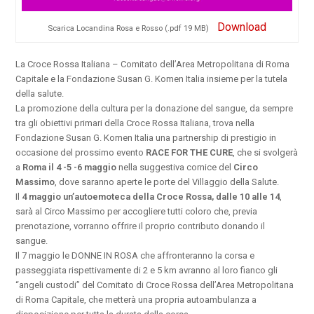
Download
Scarica Locandina Rosa e Rosso (.pdf 19 MB)
La Croce Rossa Italiana – Comitato dell’Area Metropolitana di Roma
Capitale e la Fondazione Susan G. Komen Italia insieme per la tutela
della salute.
La promozione della cultura per la donazione del sangue, da sempre
tra gli obiettivi primari della Croce Rossa Italiana, trova nella
Fondazione Susan G. Komen Italia una partnership di prestigio in
occasione del prossimo evento
RACE FOR THE CURE
, che si svolgerà
a
Roma il 4 -5 -6 maggio
nella suggestiva cornice del
Circo
Massimo
, dove saranno aperte le porte del Villaggio della Salute.
Il
4 maggio un’autoemoteca della Croce Rossa, dalle 10 alle 14
,
sarà al Circo Massimo per accogliere tutti coloro che, previa
prenotazione, vorranno offrire il proprio contributo donando il
sangue.
Il 7 maggio le DONNE IN ROSA che affronteranno la corsa e
passeggiata rispettivamente di 2 e 5 km avranno al loro fianco gli
“angeli custodi” del Comitato di Croce Rossa dell’Area Metropolitana
di Roma Capitale, che metterà una propria autoambulanza a