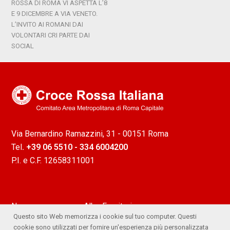
ROSSA DI ROMA VI ASPETTA L’8
E 9 DICEMBRE A VIA VENETO.
L’INVITO AI ROMANI DAI
VOLONTARI CRI PARTE DAI
SOCIAL
Via Bernardino Ramazzini, 31 - 00151 Roma
Tel
. +39 06 5510 - 334 6004200
P.I. e C.F. 12658311001
News
Albo Fornitori
Questo sito Web memorizza i cookie sul tuo computer. Questi
Attività
Ufficio Stampa
cookie sono utilizzati per fornire un'esperienza più personalizzata