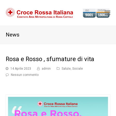
Ap
il
m
News
m
Rosa e Rosso , sfumature di vita
14 Aprile 2023
admin
Salute
,
Sociale
Nessun commento