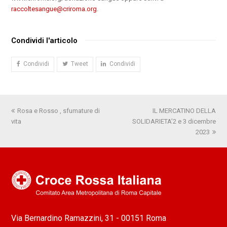
raccoltesangue@criroma.org
.
Condividi l'articolo
Condividi
Tweet
Condividi
Post
Rosa e Rosso , sfumature di
IL MERCATINO DELLA
articolo
vita
precedente:
SOLIDARIETA’2 e 3 dicembre
successivo:
2023
Via Bernardino Ramazzini, 31 - 00151 Roma