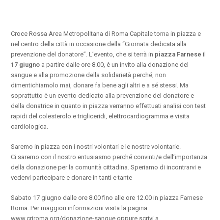
Croce Rossa Area Metropolitana di Roma Capitale torna in piazza e
nel centro della città in occasione della “Giornata dedicata alla
prevenzione del donatore”. L’evento, che si terrà in
piazza Farnese
il
17 giugno
a partire dalle ore 8.00, è un invito alla donazione del
sangue e alla promozione della solidarietà perché, non
dimentichiamolo mai, donare fa bene agli altri e a sé stessi. Ma
soprattutto è un evento dedicato alla prevenzione del donatore e
della donatrice in quanto in piazza verranno effettuati analisi con test
rapidi del colesterolo e trigliceridi, elettrocardiogramma e visita
cardiologica.
Saremo in piazza con i nostri volontari e le nostre volontarie.
Ci saremo con il nostro entusiasmo perché convinti/e dell’importanza
della donazione per la comunità cittadina. Speriamo di incontrarvi e
vedervi partecipare e donare in tanti e tante
Sabato 17 giugno dalle ore 8.00 fino alle ore 12.00 in piazza Farnese
Roma. Per maggiori informazioni visita la pagina
www.criroma.org/donazione-sangue oppure scrivi a