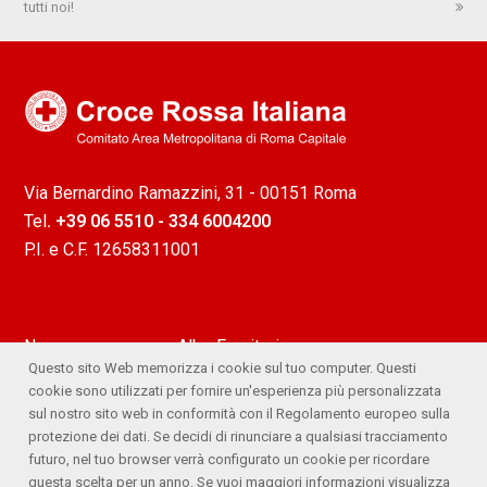
tutti noi!
precedente:
successivo:
Via Bernardino Ramazzini, 31 - 00151 Roma
Tel
. +39 06 5510 - 334 6004200
P.I. e C.F. 12658311001
News
Albo Fornitori
Questo sito Web memorizza i cookie sul tuo computer. Questi
Attività
Ufficio Stampa
cookie sono utilizzati per fornire un'esperienza più personalizzata
sul nostro sito web in conformità con il Regolamento europeo sulla
Lavora con noi
Comitato Trasparente
protezione dei dati. Se decidi di rinunciare a qualsiasi tracciamento
futuro, nel tuo browser verrà configurato un cookie per ricordare
Whistleblowing
questa scelta per un anno. Se vuoi maggiori informazioni visualizza