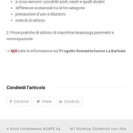
a cosa servono i prodotti acidi, neutri e quelli alcalini
differenze sostanziali tra le tre categorie
precauzioni d’uso e diluizioni
metodi di utilizzo
2. Prove pratiche di utilizzo di macchine lavasciuga pavimenti e
monospazzole
->
QUI
tutte le informazioni sul
Progetto RomanInclusion La Barbuta
Condividi l'articolo
Condividi
Tweet
Condividi
Post
Buon Compleanno AGAPE da
NO Violenza. Diciamolo con i libri
articolo