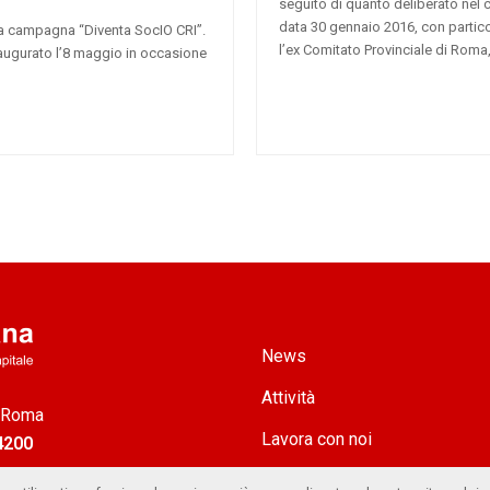
seguito di quanto deliberato nel 
data 30 gennaio 2016, con partico
la campagna “Diventa SocIO CRI”.
l’ex Comitato Provinciale di Roma
naugurato l’8 maggio in occasione
News
Attività
1 Roma
Lavora con noi
04200
Ufficio Stampa