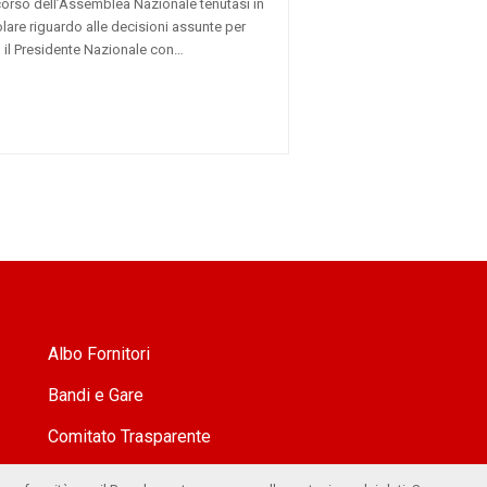
corso dell’Assemblea Nazionale tenutasi in
lare riguardo alle decisioni assunte per
, il Presidente Nazionale con…
Albo Fornitori
Bandi e Gare
Comitato Trasparente
Whistleblowing