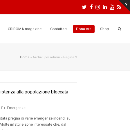
Twitter
Facebook
Instagram
LinkedIn
Youtu
RS
CRIROMA magazine
Contattaci
Dona ora
Shop
Home
»
Archivi per admin
»
Pagina 9
istenza alla popolazione bloccata
Emergenze
stata pregna di varie emergenze incendi su
Molte infatti le zone interessate che, dal