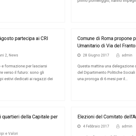
primo pomeriggio, hanno impegn
gosto partecipa ai CRI
Comune di Roma propone pro
Umanitario di Via del Franto
ani 2
,
News
28 Giugno 2017
admin
o e formazione per lasciarsi
Questa mattina una delegazione di
re verso il futuro: sono gli
del Dipartimento Politiche Socia
 estivi dedicati ai ragazzi dei
una proroga di 6 mesi per il…
quartieri della Capitale per
Elezioni del Comitato dell’
4 Febbraio 2017
admin
ipi e Valori