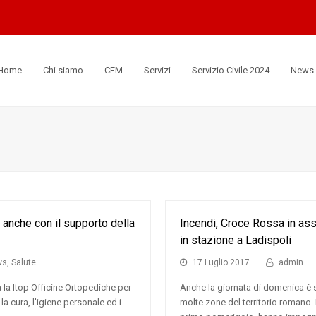
Home
Chi siamo
CEM
Servizi
Servizio Civile 2024
News
anche con il supporto della
Incendi, Croce Rossa in ass
in stazione a Ladispoli
ws
,
Salute
17 Luglio 2017
admin
 la Itop Officine Ortopediche per
Anche la giornata di domenica è 
e la cura, l'igiene personale ed i
molte zone del territorio romano. 