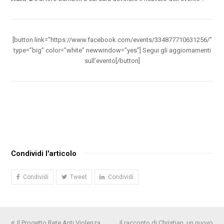
[button link=”https://www.facebook.com/events/334877710631256/”
type=”big” color=”white” newwindow=”yes”] Segui gli aggiornamenti
sull’evento[/button]
Condividi l'articolo
Condividi
Tweet
Condividi
Post
Il Progetto Rete Anti Violenza
Il racconto di Christian, un nuovo
articolo