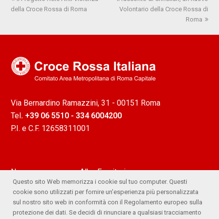
della Croce Rossa di Roma
precedente:
successivo:
Volontario della Croce Rossa di
Roma
Via Bernardino Ramazzini, 31 - 00151 Roma
Tel
. +39 06 5510 - 334 6004200
P.I. e C.F. 12658311001
News
Albo Fornitori
Questo sito Web memorizza i cookie sul tuo computer. Questi
Attività
Ufficio Stampa
cookie sono utilizzati per fornire un'esperienza più personalizzata
sul nostro sito web in conformità con il Regolamento europeo sulla
Lavora con noi
Comitato Trasparente
protezione dei dati. Se decidi di rinunciare a qualsiasi tracciamento