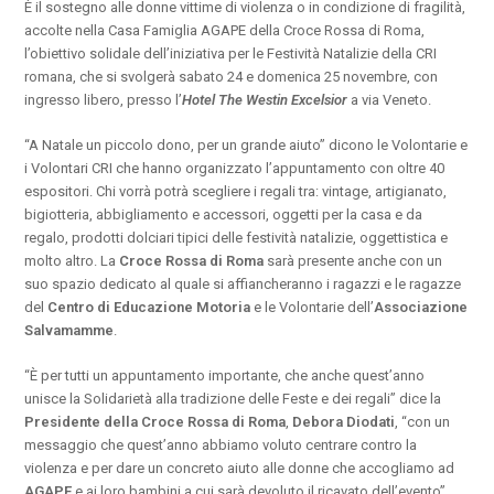
È il sostegno alle donne vittime di violenza o in condizione di fragilità,
accolte nella
Casa Famiglia AGAPE della Croce Rossa di Roma
,
l’obiettivo solidale dell’iniziativa per le Festività Natalizie della CRI
romana, che si svolgerà
sabato 24 e domenica 25 novembre
, con
ingresso libero, presso l’
Hotel The Westin Excelsior
a via Veneto.
“
A Natale un piccolo dono, per un grande aiuto
” dicono le Volontarie e
i Volontari CRI che hanno organizzato l’appuntamento con oltre 40
espositori. Chi vorrà potrà scegliere i regali tra: vintage, artigianato,
bigiotteria, abbigliamento e accessori, oggetti per la casa e da
regalo, prodotti dolciari tipici delle festività natalizie, oggettistica e
molto altro. La
Croce Rossa di Roma
sarà presente anche con un
suo spazio dedicato al quale si affiancheranno i ragazzi e le ragazze
del
Centro di Educazione Motoria
e le Volontarie dell’
Associazione
Salvamamme
.
“È per tutti un appuntamento importante, che anche quest’anno
unisce la Solidarietà alla tradizione delle Feste e dei regali” dice la
Presidente della Croce Rossa di Roma
,
Debora Diodati
, “con un
messaggio che quest’anno abbiamo voluto centrare contro la
violenza e per dare un concreto aiuto alle donne che accogliamo ad
AGAPE
e ai loro bambini a cui sarà devoluto il ricavato dell’evento”.